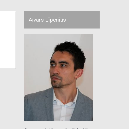
Aivars Līpenītis