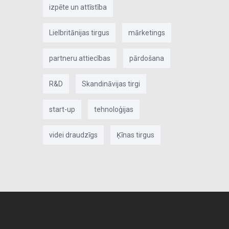
izpēte un attīstība
Lielbritānijas tirgus
mārketings
partneru attiecības
pārdošana
R&D
Skandināvijas tirgi
start-up
tehnoloģijas
videi draudzīgs
Ķīnas tirgus