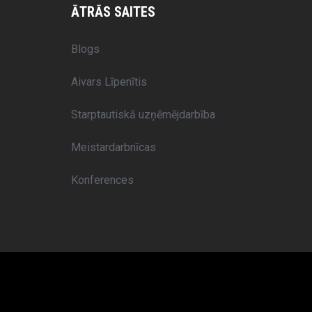
ĀTRĀS SAITES
Blogs
Aivars Līpenītis
Starptautiskā uzņēmējdarbība
Meistardarbnīcas
Konferences