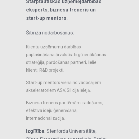
Starptautiskās uzņēmējdarbības
eksperts, biznesa treneris un
start-up mentors.
Šībrīža nodarbošanās:
Klientu uzņēmumu darbības
paplašināšana ārvalstīs: tirgū ienākšanas
stratēģija, pārdošanas partneri, lielie
klienti, R&D projekti.
Start-up mentors vienā no vadošajiem
akseleratoriem ASV, Silīcija ielejā.
Biznesa treneris par tēmām: radošums,
efektīva ideju ģenerēšana,
internacionalizācija.
Izglītība
: Stenforda Universitāte,