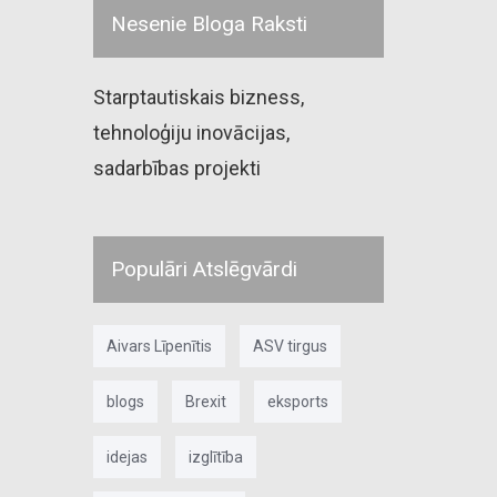
Nesenie Bloga Raksti
Starptautiskais bizness,
tehnoloģiju inovācijas,
sadarbības projekti
Populāri Atslēgvārdi
Aivars Līpenītis
ASV tirgus
blogs
Brexit
eksports
idejas
izglītība